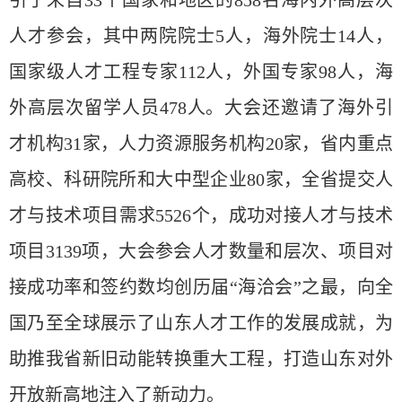
引了来自
33个国家和地区
的
858名
海内外高层次
人才
参会，
其中两院院士5人，海外院士14人，
国家级人才工程专家112人，外国专家98人，海
外高层次留学人员478人。大会还邀请了海外引
才机构31家，人力资源服务机构20家，省内重点
高校、科研院所和大中型企业80家，全省提交人
才与技术项目需求5526个，成功对接人才与技术
项目3139项
，大会
参会人才数量和层次、项目对
接成功率和签约数均创历届“海洽会”之最，
向全
国乃至全球
展示了山东人才工作的发展成就，为
助推我省新旧动能转换重大工程，
打造
山东
对外
开放新高地注入了新动力。